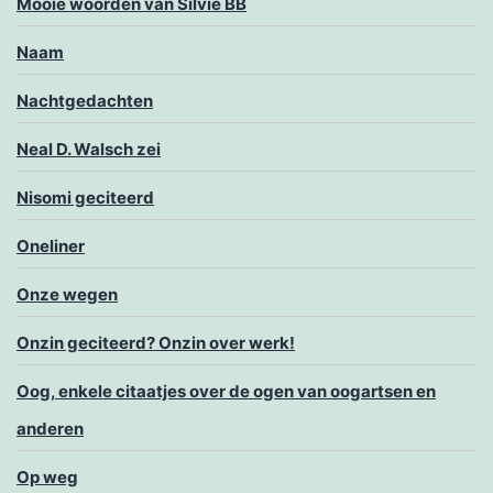
Mooie woorden van Silvie BB
Naam
Nachtgedachten
Neal D. Walsch zei
Nisomi geciteerd
Oneliner
Onze wegen
Onzin geciteerd? Onzin over werk!
Oog, enkele citaatjes over de ogen van oogartsen en
anderen
Op weg