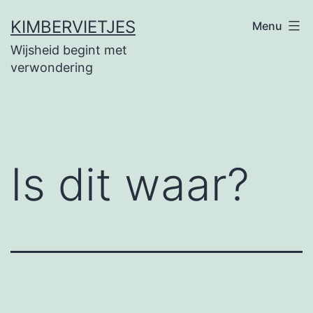
Ga
KIMBERVIETJES
Menu
naar
Wijsheid begint met
de
verwondering
inhoud
Is dit waar?