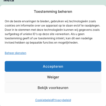
Inloggen
Toestemming beheren
Berichten feed
Om de beste ervaringen te bieden, gebruiken wij technologieën zoals
cookies om informatie over uw apparaat op te slaan en/of te raadplegen.
Reacties feed
Door in te stemmen met deze technologieën kunnen wij gegevens zoals
surfgedrag of unieke ID's op deze site verwerken. Als u geen
WordPress.org
toestemming geeft of uw toestemming intrekt, kan dit een nadelige
invloed hebben op bepaalde functies en mogelijkheden.
Beheer diensten
KIMBERVIETJES
Accepteren
Privacybeleid
Weiger
Met trots aangedreven door
WordPress
.
Bekijk voorkeuren
Cookiebeleid
Privacybeleid
Donkere modus: