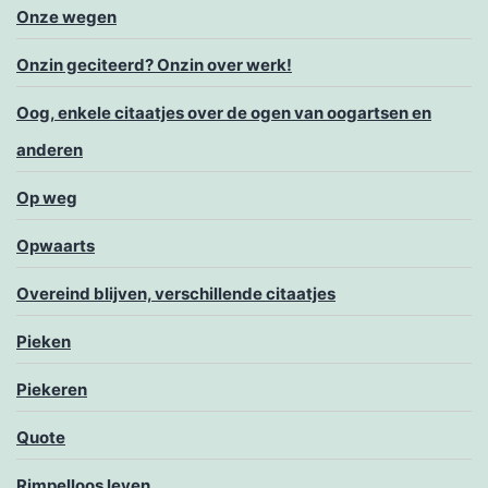
Onze wegen
Onzin geciteerd? Onzin over werk!
Oog, enkele citaatjes over de ogen van oogartsen en
anderen
Op weg
Opwaarts
Overeind blijven, verschillende citaatjes
Pieken
Piekeren
Quote
Rimpelloos leven