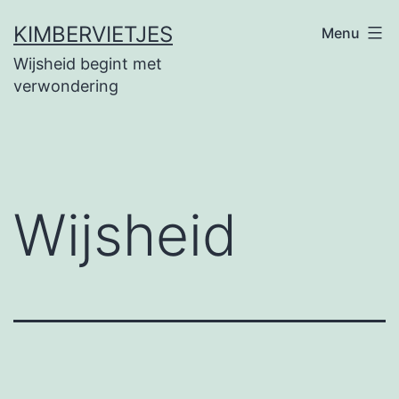
Ga
KIMBERVIETJES
Menu
naar
Wijsheid begint met
de
verwondering
inhoud
Wijsheid