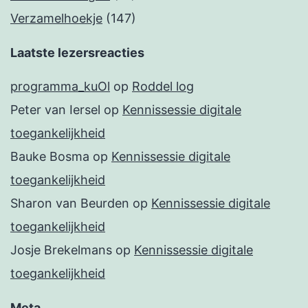
Verzamelhoekje
(147)
Laatste lezersreacties
programma_kuOl
op
Roddel log
Peter van Iersel
op
Kennissessie digitale
toegankelijkheid
Bauke Bosma
op
Kennissessie digitale
toegankelijkheid
Sharon van Beurden
op
Kennissessie digitale
toegankelijkheid
Josje Brekelmans
op
Kennissessie digitale
toegankelijkheid
Meta