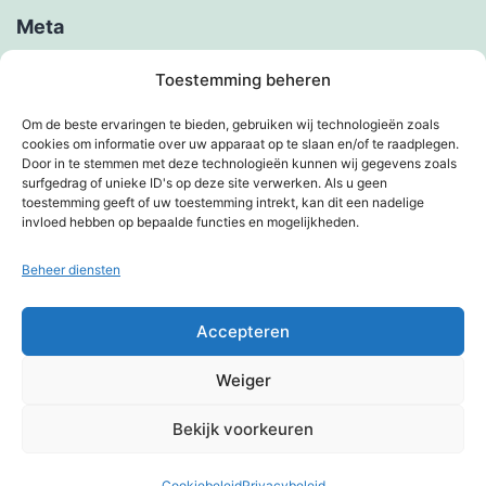
Meta
Inloggen
Toestemming beheren
Berichten feed
Om de beste ervaringen te bieden, gebruiken wij technologieën zoals
cookies om informatie over uw apparaat op te slaan en/of te raadplegen.
Reacties feed
Door in te stemmen met deze technologieën kunnen wij gegevens zoals
surfgedrag of unieke ID's op deze site verwerken. Als u geen
WordPress.org
toestemming geeft of uw toestemming intrekt, kan dit een nadelige
invloed hebben op bepaalde functies en mogelijkheden.
Beheer diensten
KIMBERVIETJES
Accepteren
Privacybeleid
Weiger
Met trots aangedreven door
WordPress
.
Bekijk voorkeuren
Cookiebeleid
Privacybeleid