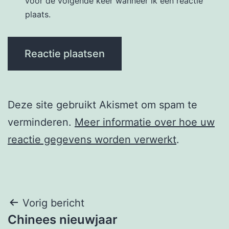
voor de volgende keer wanneer ik een reactie
plaats.
Deze site gebruikt Akismet om spam te
verminderen.
Meer informatie over hoe uw
reactie gegevens worden verwerkt
.
Berichtnavigatie
Vorig bericht
Chinees nieuwjaar