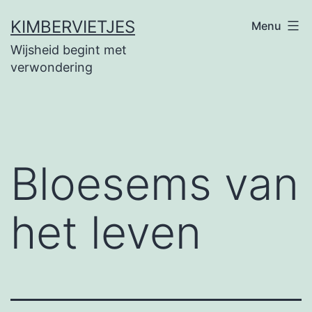
Ga
KIMBERVIETJES
Menu
naar
Wijsheid begint met
de
verwondering
inhoud
Bloesems van
het leven