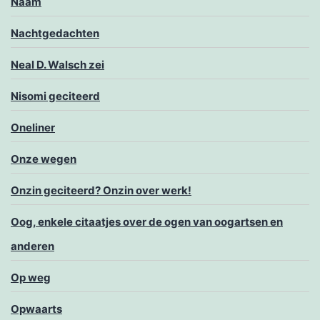
Naam
Nachtgedachten
Neal D. Walsch zei
Nisomi geciteerd
Oneliner
Onze wegen
Onzin geciteerd? Onzin over werk!
Oog, enkele citaatjes over de ogen van oogartsen en
anderen
Op weg
Opwaarts