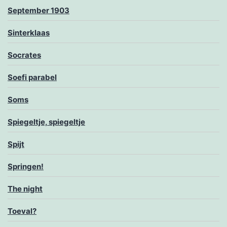
September 1903
Sinterklaas
Socrates
Soefi parabel
Soms
Spiegeltje, spiegeltje
Spijt
Springen!
The night
Toeval?