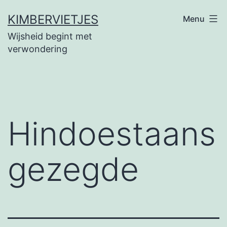
Ga
KIMBERVIETJES
Menu
naar
Wijsheid begint met
de
verwondering
inhoud
Hindoestaans
gezegde