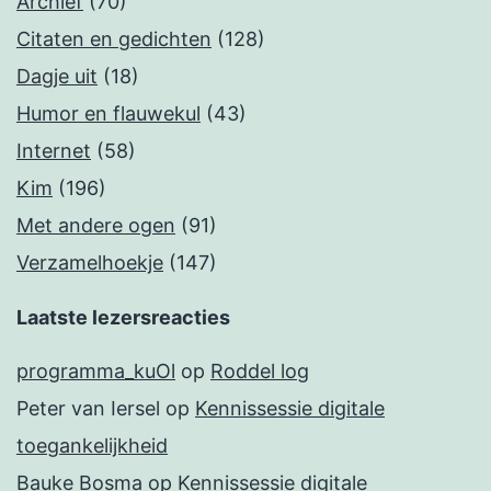
Archief
(70)
Citaten en gedichten
(128)
Dagje uit
(18)
Humor en flauwekul
(43)
Internet
(58)
Kim
(196)
Met andere ogen
(91)
Verzamelhoekje
(147)
Laatste lezersreacties
programma_kuOl
op
Roddel log
Peter van Iersel
op
Kennissessie digitale
toegankelijkheid
Bauke Bosma
op
Kennissessie digitale