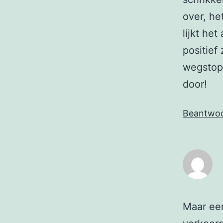
over, he
lijkt he
positief
wegstopp
door!
Beantwo
Maar een