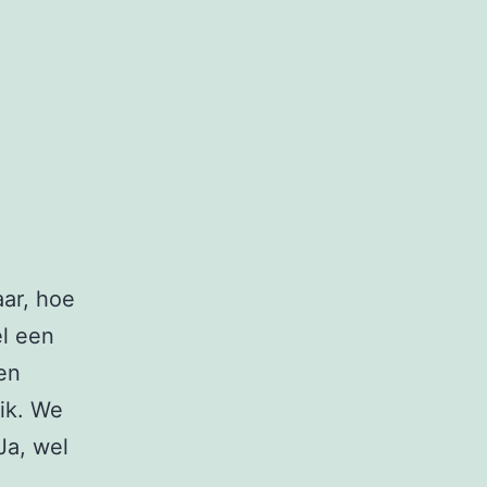
aar, hoe
el een
den
ik. We
Ja, wel