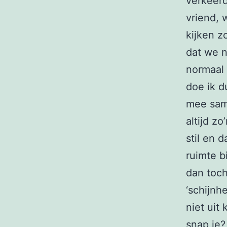
verkeerd
vriend, 
kijken 
dat we n
normaal 
doe ik d
mee same
altijd z
stil en 
ruimte b
dan toch
‘schijnh
niet uit
snap je?