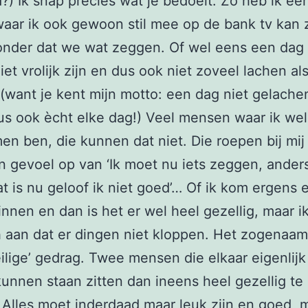
?) Ik snap precies wat je bedoelt. Zo heb ik een
waar ik ook gewoon stil mee op de bank tv kan z
zonder dat we wat zeggen. Of wel eens een da
iet vrolijk zijn en dus ook niet zoveel lachen al
(want je kent mijn motto: een dag niet gelache
us ook ècht elke dag!) Veel mensen waar ik we
n ben, die kunnen dat niet. Die roepen bij mij
o’n gevoel op van ‘Ik moet nu iets zeggen, anders
dat is nu geloof ik niet goed’… Of ik kom ergens 
innen en dan is het er wel heel gezellig, maar i
 aan dat er dingen niet kloppen. Het zogenaa
eilige’ gedrag. Twee mensen die elkaar eigenlijk
 kunnen staan zitten dan ineens heel gezellig te 
 Alles moet inderdaad maar leuk zijn en goed, m