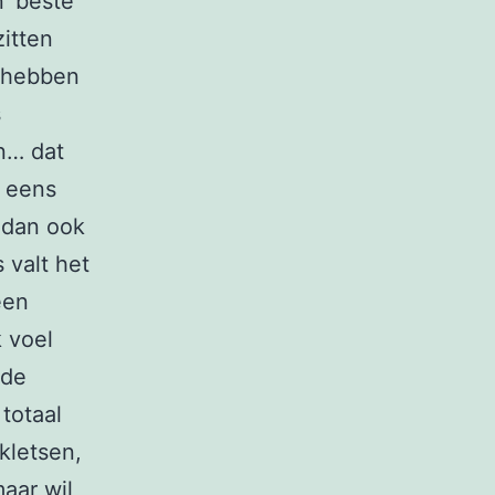
 ‘beste’
itten
g hebben
s
n… dat
l eens
 dan ook
 valt het
een
k voel
mde
 totaal
kletsen,
aar wil