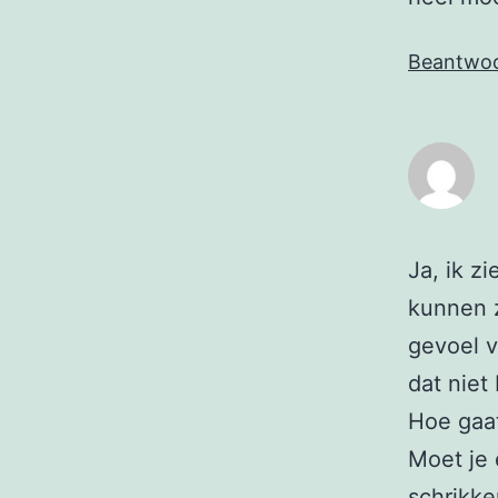
Beantwo
Ja, ik z
kunnen z
gevoel v
dat niet
Hoe gaat
Moet je 
schrikke