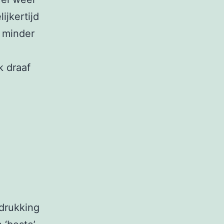
jkertijd
e minder
k draaf
tdrukking