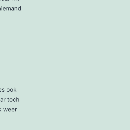
 niemand
es ook
ar toch
k weer