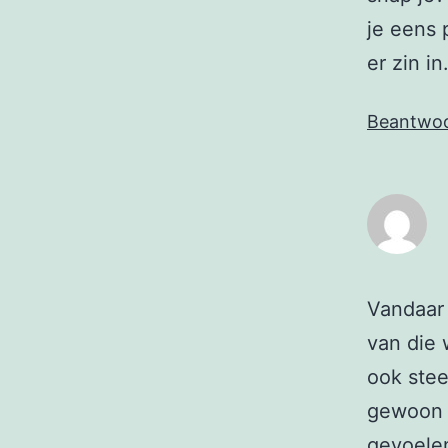
je eens 
er zin in
Beantwo
Vandaar 
van die 
ook stee
gewoon e
gevoelen