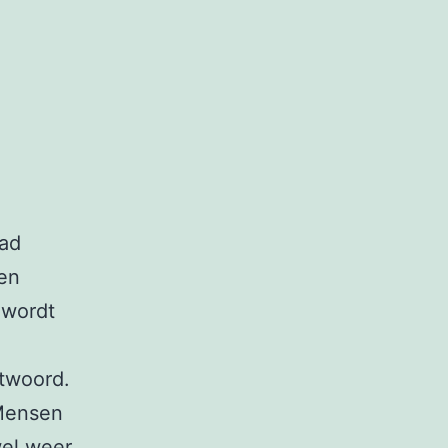
had
een
 wordt
ntwoord.
 Mensen
wel weer