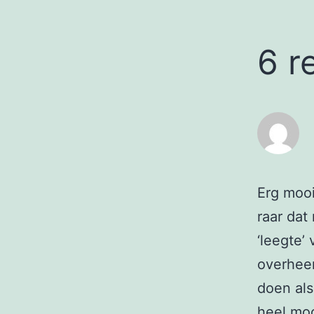
6 r
Erg mooi
raar dat
‘leegte’
overheen
doen als
heel moo