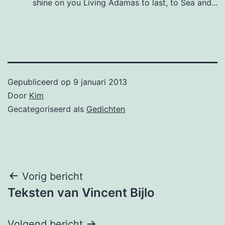
shine on you Living Adamas to last, to Sea and...
Gepubliceerd op
9 januari 2013
Door
Kim
Gecategoriseerd als
Gedichten
Bericht
Vorig bericht
Teksten van Vincent Bijlo
navigatie
Volgend bericht