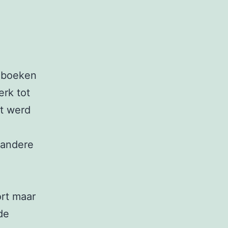
e boeken
erk tot
rt werd
 andere
ort maar
de