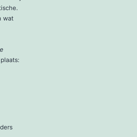
tische.
n wat
e
plaats:
nders