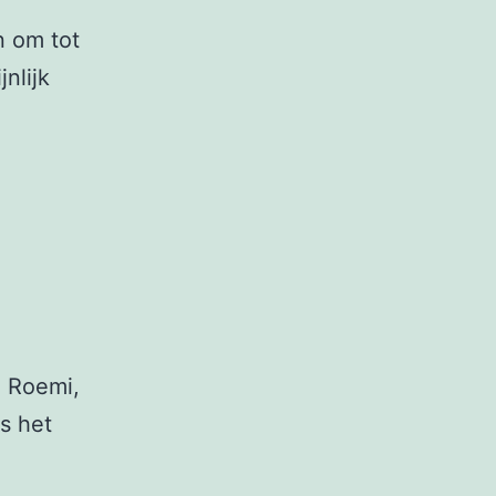
n om tot
nlijk
n Roemi,
is het