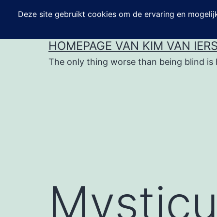
Ga
naar
de
HOMEPAGE VAN KIM VAN IER
inhoud
The only thing worse than being blind is 
Mysticu