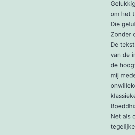
Gelukkig
om het 
Die gelu
Zonder d
De tekst
van de i
de hoogt
mij mede
onwillek
klassieke
Boeddh
Net als 
tegelijk