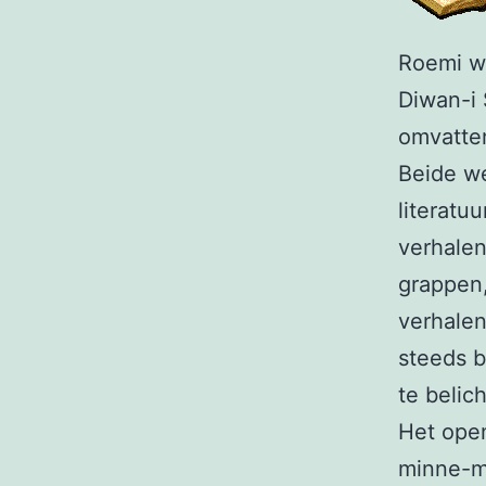
Roemi wa
Diwan-i 
omvatten
Beide we
literatu
verhalen
grappen
verhalen
steeds b
te belic
Het open
minne-my