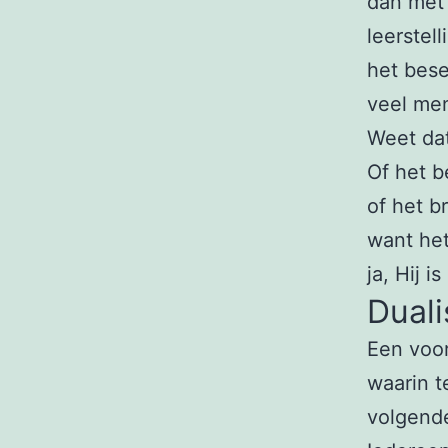
dan met 
leerstel
het bese
veel men
Weet dat
Of het be
of het b
want het
ja, Hij is
Duali
Een voor
waarin te
volgende