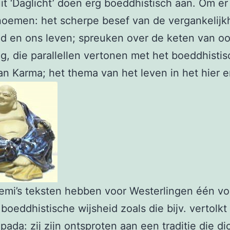
it ‘Daglicht’ doen erg boeddhistisch aan. Om er
noemen: het scherpe besef van de vergankelijk
d en ons leven; spreuken over de keten van o
g, die parallellen vertonen met het boeddhisti
n Karma; het thema van het leven in het hier e
emi’s teksten hebben voor Westerlingen één vo
 boeddhistische wijsheid zoals die bijv. vertolkt 
da: zij zijn ontsproten aan een traditie die dic