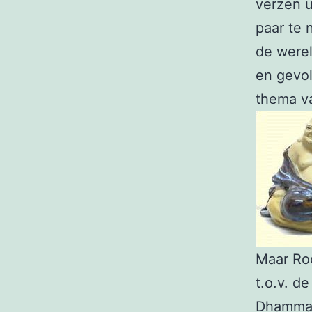
verzen u
paar te 
de werel
en gevol
thema va
Maar Ro
t.o.v. de
Dhammapa