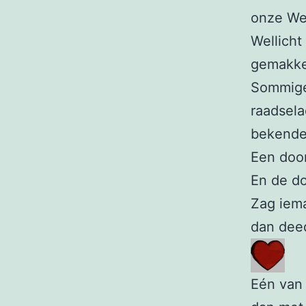
onze Wes
Wellicht
gemakkeli
Sommige
raadsela
bekende 
Een door
En de do
Zag iem
dan deed
Eén van 