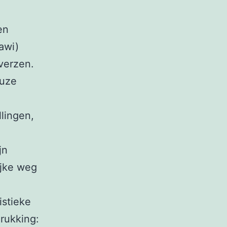
en
awi)
verzen.
euze
llingen,
jn
ijke weg
istieke
rukking: