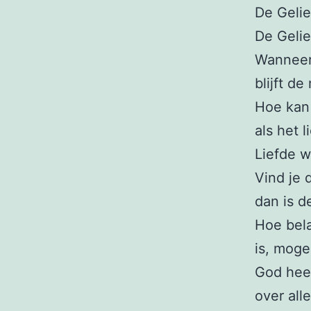
De Gelie
De Gelie
Wanneer 
blijft d
Hoe kan 
als het 
Liefde w
Vind je 
dan is d
Hoe bela
is, moge
God heef
over alle