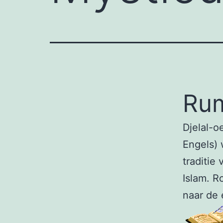
Ru
Djelal-o
Engels) 
traditie
Islam. R
naar de