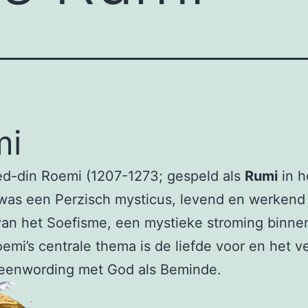
mi
ed-din Roemi (1207-1273; gespeld als
Rumi
in h
was een Perzisch mysticus, levend en werkend 
 van het Soefisme, een mystieke stroming binne
oemi’s centrale thema is de liefde voor en het v
 eenwording met God als Beminde.