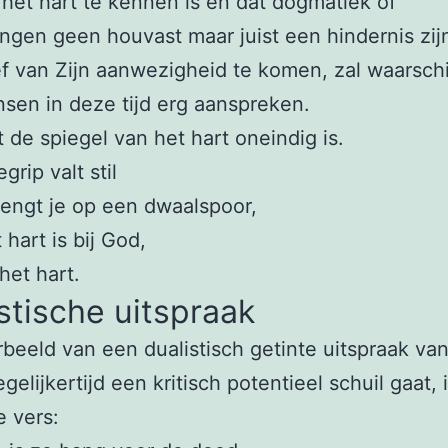
het hart te kennen is en dat dogmatiek of
lingen geen houvast maar juist een hindernis zij
f van Zijn aanwezigheid te komen, zal waarschij
sen in deze tijd erg aanspreken.
 de spiegel van het hart oneindig is.
grip valt stil
rengt je op een dwaalspoor,
 hart is bij God,
 het hart.
stische uitspraak
beeld van een dualistisch getinte uitspraak va
gelijkertijd een kritisch potentieel schuil gaat, 
 vers: