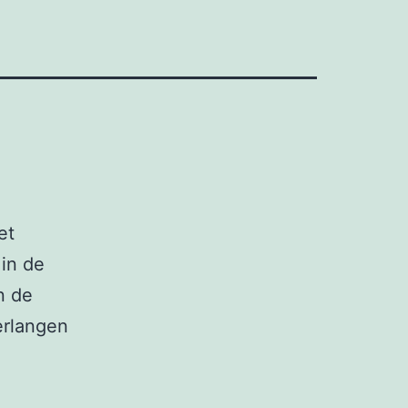
et
in de
n de
erlangen