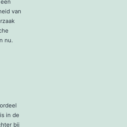
 een
heid van
orzaak
sche
n nu.
ordeel
is in de
hter bij