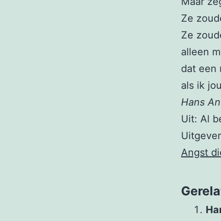
Maar ze
Ze zoude
Ze zoude
alleen m
dat een
als ik jou
Hans An
Uit: Al b
Uitgever
Angst di
Gerela
Ha