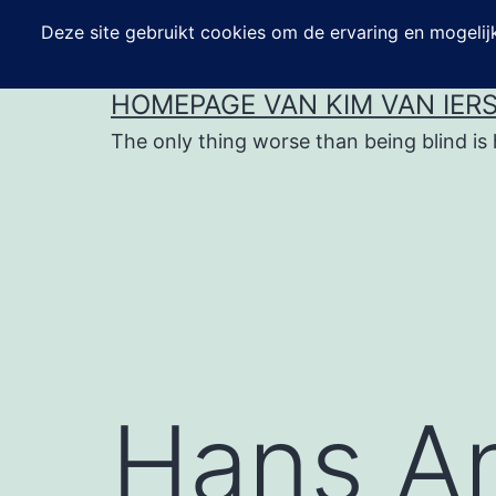
Ga
naar
de
HOMEPAGE VAN KIM VAN IER
inhoud
The only thing worse than being blind is 
Hans An