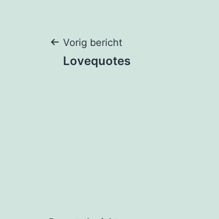
Bericht
Vorig bericht
Lovequotes
navigatie