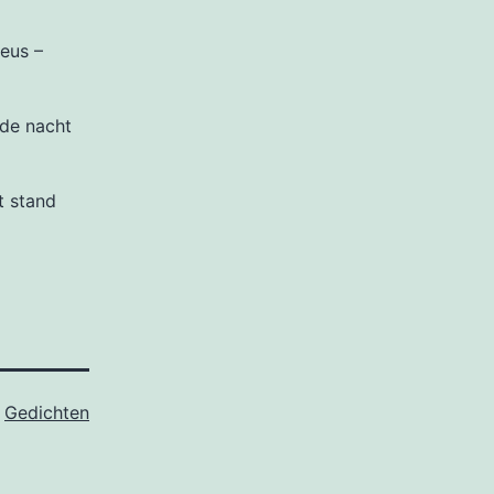
eus –
 de nacht
t stand
s
Gedichten