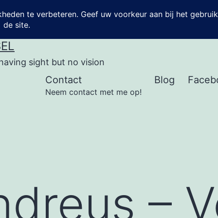
SEL
having sight but no vision
Contact
Blog
Faceb
Neem contact met me op!
dreus – V