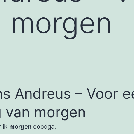
n morgen
s Andreus – Voor e
 van morgen
 ik
morgen
doodga,