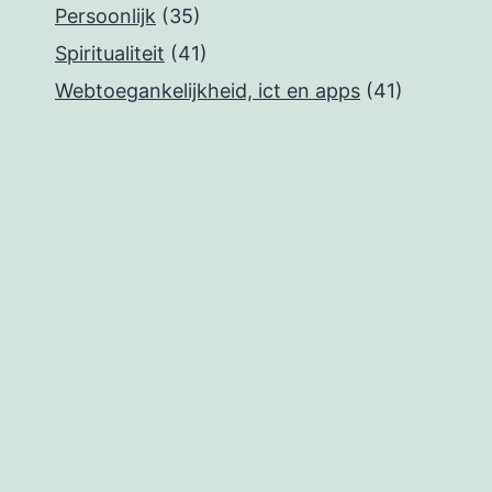
Persoonlijk
(35)
Spiritualiteit
(41)
Webtoegankelijkheid, ict en apps
(41)