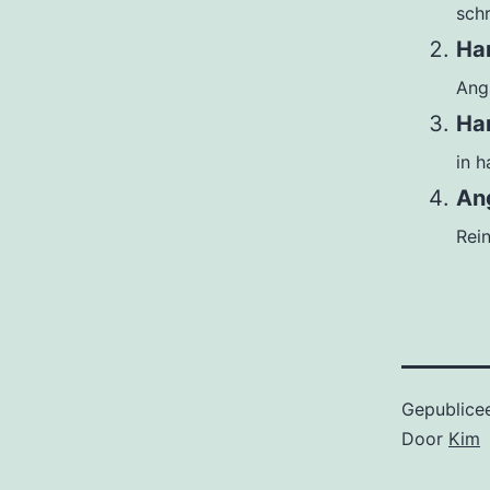
schr
Ha
Angs
Han
in h
Ang
Rein
Gepublice
Door
Kim