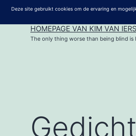
Ga
naar
de
HOMEPAGE VAN KIM VAN IER
inhoud
The only thing worse than being blind is 
Gedich