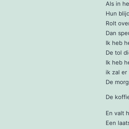
Als in h
Hun blij
Rolt ove
Dan speu
Ik heb he
De tol d
Ik heb h
ik zal e
De morg
De koffi
En valt 
Een laat