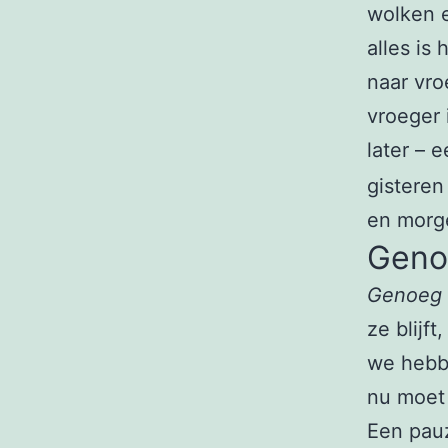
wolken 
alles is
naar vro
vroeger 
later – 
gisteren
en morg
Geno
Genoeg 
ze blijft
we hebb
nu moet 
Een pauz