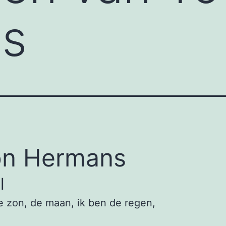
s
on Hermans
l
e zon, de maan, ik ben de regen,