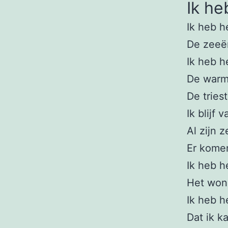
Ik he
Ik heb h
De zeeën
Ik heb h
De warme
De tries
Ik blijf
Al zijn 
Er kome
Ik heb h
Het won
Ik heb h
Dat ik k