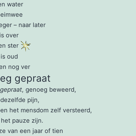
en water
 heimwee
eger – naar later
is over
een ster
 is oud
en nog ver
eg gepraat
gepraat
, genoeg beweerd,
, dezelfde pijn,
en het mensdom zelf versteerd,
het pauze zijn.
e van een jaar of tien