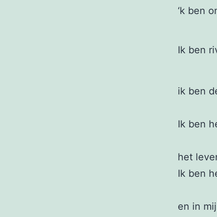
‘k ben o
Ik ben r
ik ben d
Ik ben h
het leve
Ik ben h
en in mi