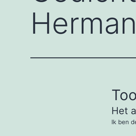
Herman
To
Het a
Ik ben d