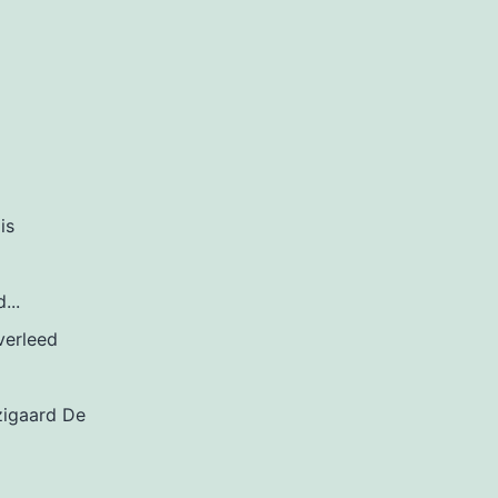
is
...
verleed
zigaard De