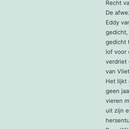
Recht v
De afwez
Eddy van
gedicht,
gedicht 
lof voor
verdriet
van Vlie
Het lijk
geen jaar
vieren m
uit zijn
hersent