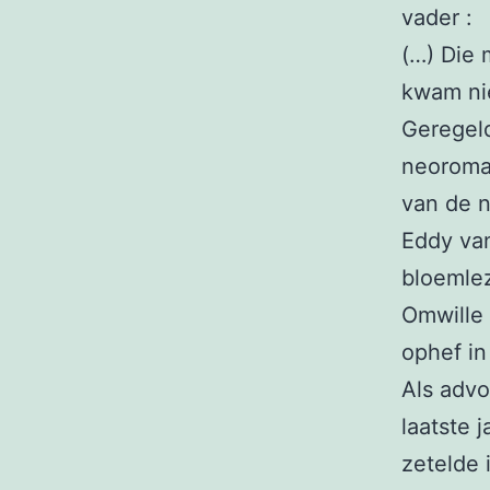
vader :
(…) Die 
kwam ni
Geregeld
neoroman
van de 
Eddy van
bloemlez
Omwille 
ophef in 
Als advo
laatste 
zetelde 