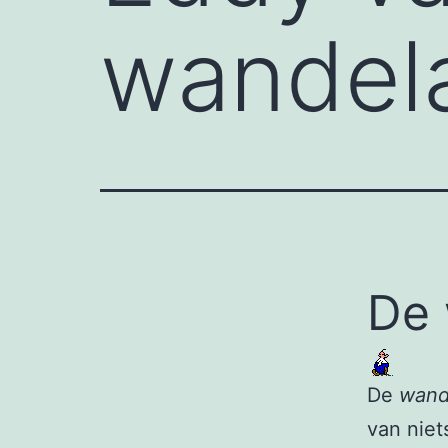
wandel
De 
De
wand
van niets