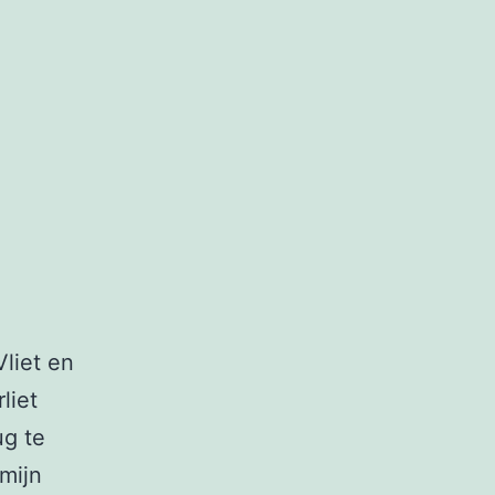
liet en
liet
ug te
mijn