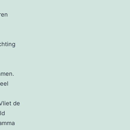
ren
chting
samen.
eel
Vliet de
ld
gramma