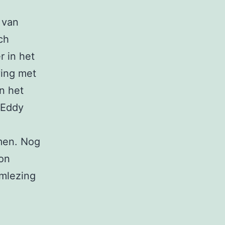
 van
ch
r in het
ving met
n het
l Eddy
omen. Nog
kon
emlezing