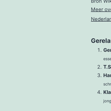
Bron Wi
Meer ove
Nederlan
Gerela
Ge
esse
T.S
Ha
schr
Kl
jong