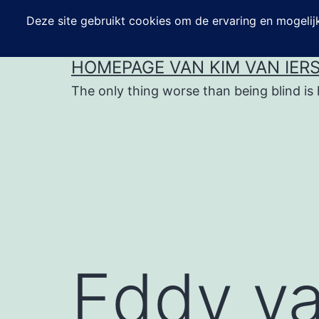
Ga
naar
de
HOMEPAGE VAN KIM VAN IER
inhoud
The only thing worse than being blind is 
Eddy va