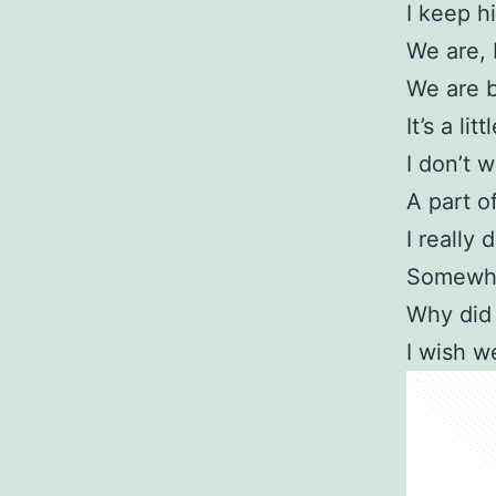
I keep h
We are, 
We are b
It’s a li
I don’t 
A part o
I really 
Somewhe
Why did 
I wish w