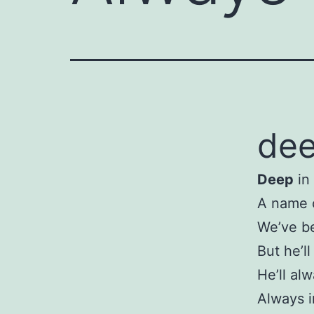
dee
Deep
in 
A name o
We’ve be
But he’l
He’ll al
Always i