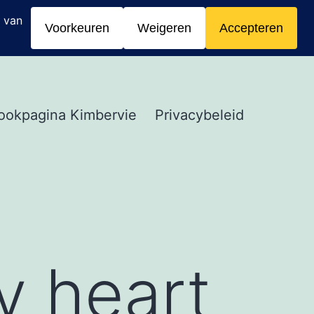
ookpagina Kimbervie
Privacybeleid
y heart