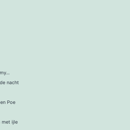
my...
 de nacht
len Poe
 met ijle