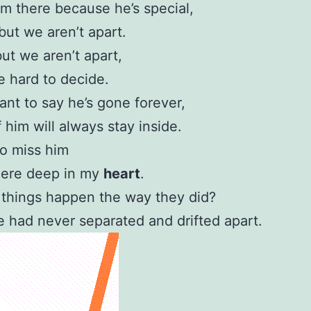
im there because he’s special,
but we aren’t apart.
ut we aren’t apart,
ttle hard to decide.
want to say he’s gone forever,
f him will always stay inside.
do miss him
re deep in my
heart
.
things happen the way they did?
e had never separated and drifted apart.