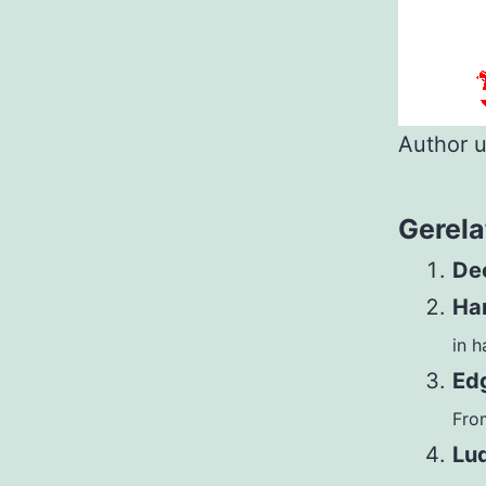
Author 
Gerela
De
Han
in h
Edg
From
Lud