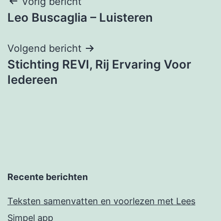
Bericht
Vorig bericht
Leo Buscaglia – Luisteren
navigatie
Volgend bericht
Stichting REVI, Rij Ervaring Voor
Iedereen
Recente berichten
Teksten samenvatten en voorlezen met Lees
Simpel app